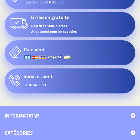
au-delà de
d’achat
60 €
Livraison gratuite
À partir de 100€ d'achat
Uniquement pour les capsules
Paiement
Service client
03.26.64.99.13
INFORMATIONS
CATÉGORIES