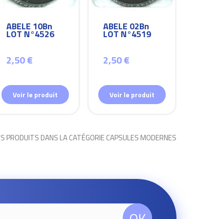
ABELE 10Bn
ABELE 02Bn
ABEL
LOT N°4526
LOT N°4519
LOT
2,50 €
2,50 €
2,50
Voir le produit
Voir le produit
Voir
ES PRODUITS DANS LA CATÉGORIE CAPSULES MODERNES
OK