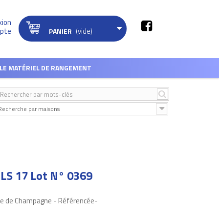
xion
(vide)
pte
PANIER
LE MATÉRIEL DE RANGEMENT
Recherche par maisons
LS 17 Lot N° 0369
ule de Champagne - Référencée-