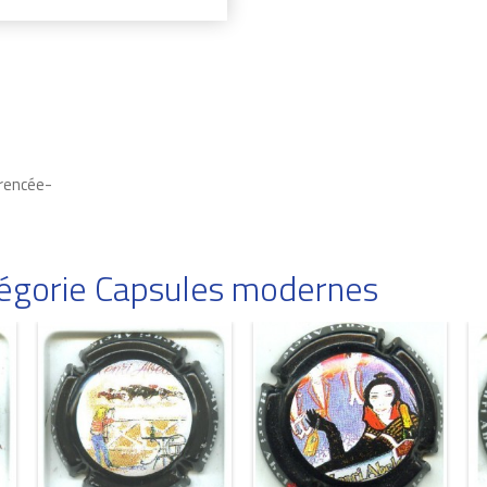
érencée-
atégorie Capsules modernes