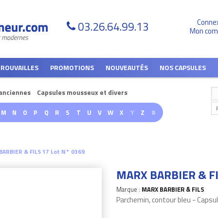
Conne
03.26.64.99.13
Mon com
TROUVAILLES
PROMOTIONS
NOUVEAUTÉS
NOS CAPSULES
anciennes
Capsules mousseux et divers
M
N
O
P
Q
R
S
T
U
V
W
X
Y
Z
#
ARBIER & FILS 17 Lot N° 0369
MARX BARBIER & FI
Marque :
MARX BARBIER & FILS
Parchemin, contour bleu - Caps