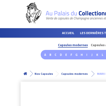
ACCUEIL
LES DERNIÈRES 
Capsules modernes
Capsules 
A
B
C
D
E
F
G
H
I
J
K
L
Nos Capsules
Capsules modernes
MARX B