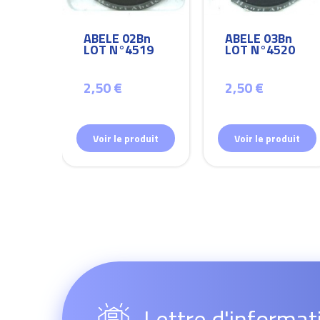
Bn
ABELE 02Bn
ABELE 03Bn
26
LOT N°4519
LOT N°4520
2,50 €
2,50 €
duit
Voir le produit
Voir le produit
Lettre d'informat