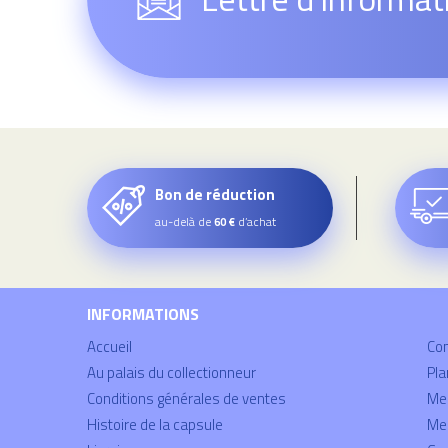
Bon de réduction
au-delà de
d’achat
60 €
INFORMATIONS
Accueil
Co
Au palais du collectionneur
Pla
Conditions générales de ventes
Mei
Histoire de la capsule
Men