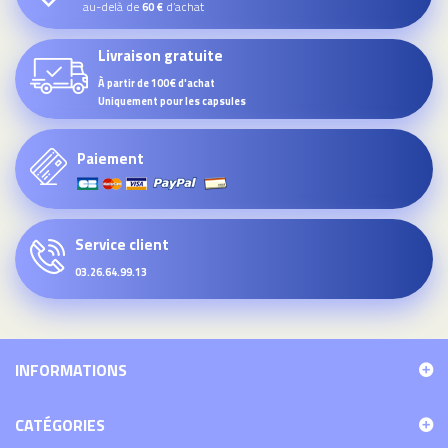
au-delà de
d’achat
60 €
Livraison gratuite
À partir de 100€ d'achat
Uniquement pour les capsules
Paiement
Service client
03.26.64.99.13
INFORMATIONS
CATÉGORIES