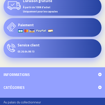
Livraison gratuite
À partir de 100€ d'achat
Uniquement pour les capsules
Paiement
Service client
03.26.64.99.13
INFORMATIONS
CATÉGORIES
Au palais du collectionneur