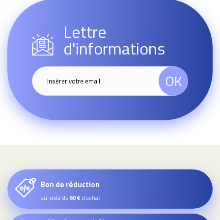
Lettre
d'informations
OK
Bon de réduction
au-delà de
d’achat
60 €