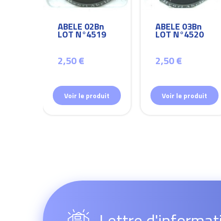
Bn
ABELE 02Bn
ABELE 03Bn
26
LOT N°4519
LOT N°4520
2,50 €
2,50 €
duit
Voir le produit
Voir le produit
Lettre d'informat