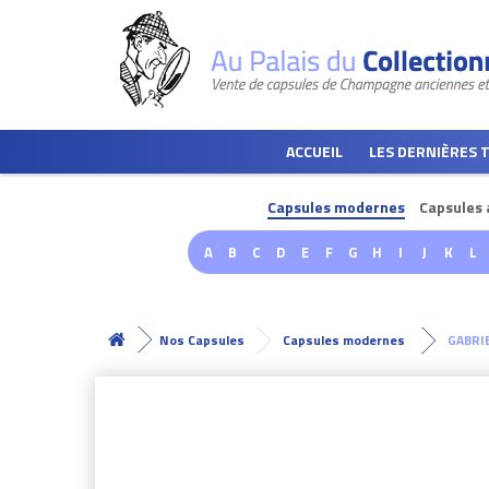
ACCUEIL
LES DERNIÈRES 
Capsules modernes
Capsules 
A
B
C
D
E
F
G
H
I
J
K
L
Nos Capsules
Capsules modernes
GABRIE