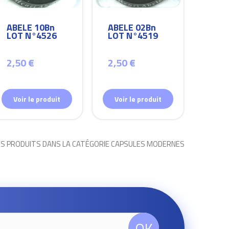
ABELE 10Bn
ABELE 02Bn
ABEL
LOT N°4526
LOT N°4519
LOT
2,50 €
2,50 €
2,50
Voir le produit
Voir le produit
Voir
ES PRODUITS DANS LA CATÉGORIE CAPSULES MODERNES
OK