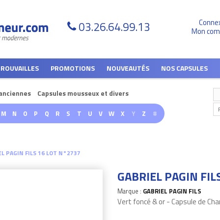
Conne
03.26.64.99.13
Mon com
TROUVAILLES
PROMOTIONS
NOUVEAUTÉS
NOS CAPSULES
anciennes
Capsules mousseux et divers
M
N
O
P
Q
R
S
T
U
V
W
X
Y
Z
#
L PAGIN FILS 16 LOT N°2737
GABRIEL PAGIN FIL
Marque :
GABRIEL PAGIN FILS
Vert foncé & or - Capsule de C