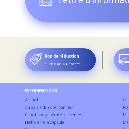
Bon de réduction
au-delà de
d’achat
60 €
INFORMATIONS
Accueil
Co
Au palais du collectionneur
Pla
Conditions générales de ventes
Mei
Histoire de la capsule
Men