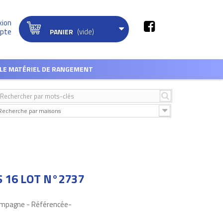
xion
(vide)
pte
PANIER
LE MATÉRIEL DE RANGEMENT
Recherche par maisons
S 16 LOT N°2737
hampagne - Référencée-