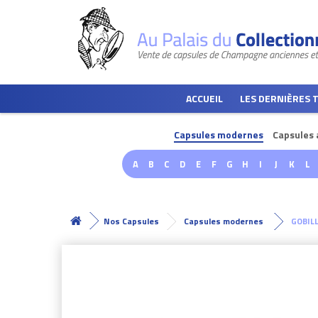
ACCUEIL
LES DERNIÈRES 
Capsules modernes
Capsules 
A
B
C
D
E
F
G
H
I
J
K
L
Nos Capsules
Capsules modernes
GOBIL