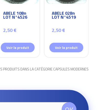
ABELE 10Bn
ABELE 02Bn
ABEL
LOT N°4526
LOT N°4519
LOT
2,50 €
2,50 €
2,50
Voir le produit
Voir le produit
Voir
ES PRODUITS DANS LA CATÉGORIE CAPSULES MODERNES
OK