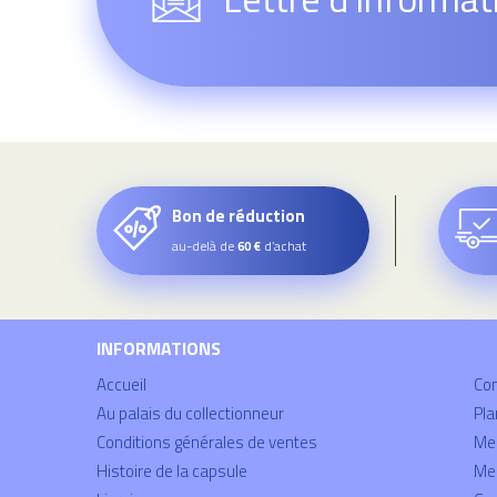
Bon de réduction
au-delà de
d’achat
60 €
INFORMATIONS
Accueil
Co
Au palais du collectionneur
Pla
Conditions générales de ventes
Mei
Histoire de la capsule
Men