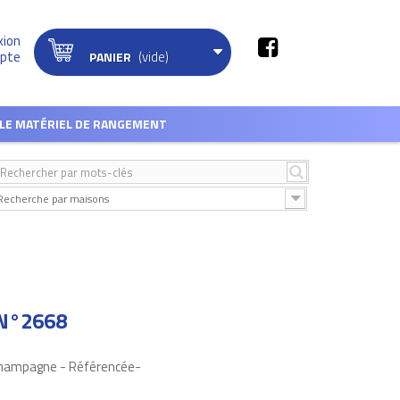
xion
(vide)
pte
PANIER
LE MATÉRIEL DE RANGEMENT
Recherche par maisons
 N°2668
 Champagne - Référencée-