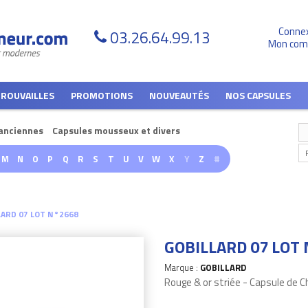
Conne
03.26.64.99.13
Mon com
TROUVAILLES
PROMOTIONS
NOUVEAUTÉS
NOS CAPSULES
anciennes
Capsules mousseux et divers
M
N
O
P
Q
R
S
T
U
V
W
X
Y
Z
#
LARD 07 LOT N°2668
GOBILLARD 07 LOT
Marque :
GOBILLARD
Rouge & or striée - Capsule de