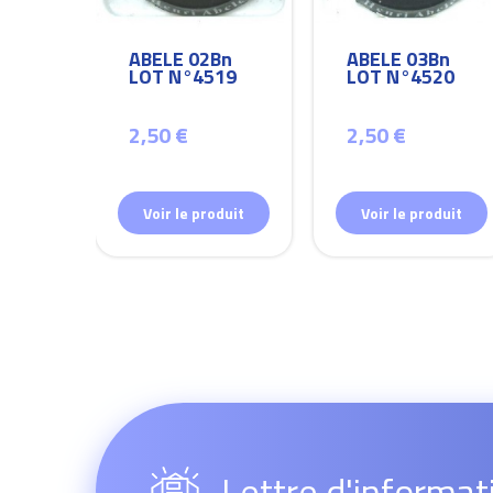
Bn
ABELE 02Bn
ABELE 03Bn
26
LOT N°4519
LOT N°4520
2,50 €
2,50 €
duit
Voir le produit
Voir le produit
Lettre d'informat