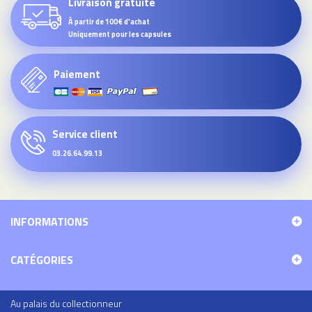
Livraison gratuite
À partir de 100€ d'achat
Uniquement pour les capsules
Paiement
Service client
03.26.64.99.13
INFORMATIONS
CATÉGORIES
Au palais du collectionneur