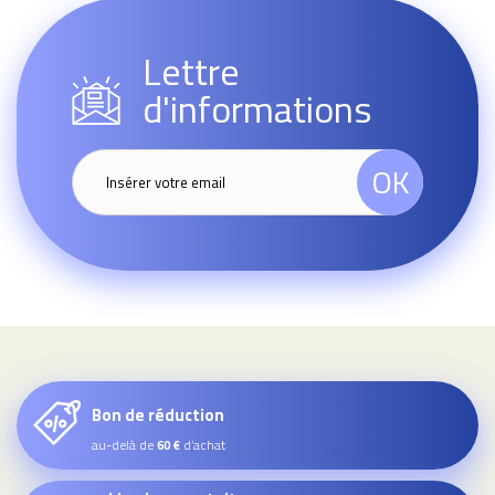
Lettre
d'informations
OK
Bon de réduction
au-delà de
d’achat
60 €