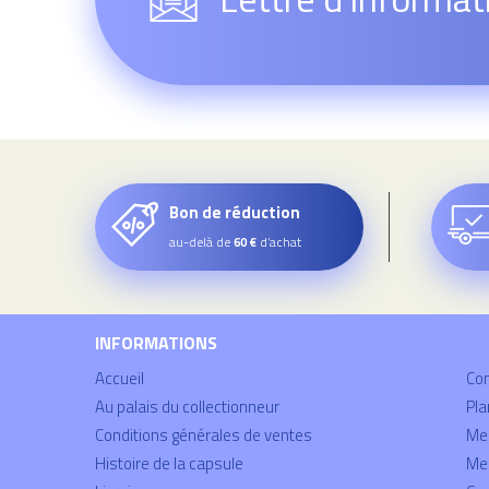
Bon de réduction
au-delà de
d’achat
60 €
INFORMATIONS
Accueil
Co
Au palais du collectionneur
Pla
Conditions générales de ventes
Mei
Histoire de la capsule
Men