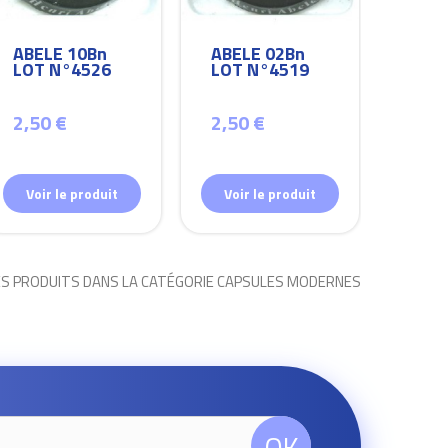
ABELE 10Bn
ABELE 02Bn
ABEL
LOT N°4526
LOT N°4519
LOT
2,50 €
2,50 €
2,50
Voir le produit
Voir le produit
Voir
ES PRODUITS DANS LA CATÉGORIE CAPSULES MODERNES
OK