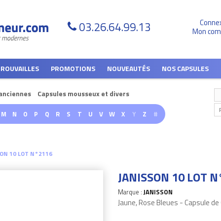
Conne
03.26.64.99.13
Mon com
TROUVAILLES
PROMOTIONS
NOUVEAUTÉS
NOS CAPSULES
anciennes
Capsules mousseux et divers
M
N
O
P
Q
R
S
T
U
V
W
X
Y
Z
#
SON 10 LOT N°2116
JANISSON 10 LOT N
Marque :
JANISSON
Jaune, Rose Bleues - Capsule d