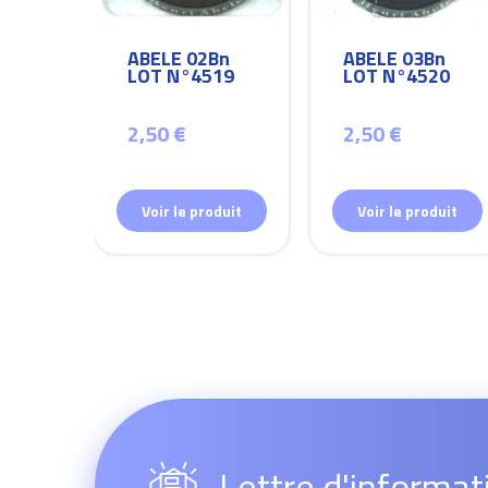
Bn
ABELE 02Bn
ABELE 03Bn
26
LOT N°4519
LOT N°4520
2,50 €
2,50 €
duit
Voir le produit
Voir le produit
Lettre d'informat