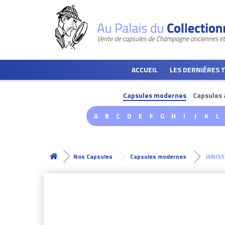
ACCUEIL
LES DERNIÈRES 
Capsules modernes
Capsules 
A
B
C
D
E
F
G
H
I
J
K
L
Nos Capsules
Capsules modernes
JANIS