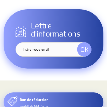
Lettre
d'informations
OK
Bon de réduction
au-delà de
d’achat
60 €