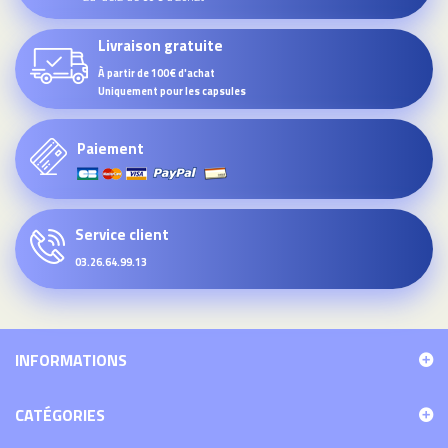
Livraison gratuite
À partir de 100€ d'achat
Uniquement pour les capsules
Paiement
Service client
03.26.64.99.13
INFORMATIONS
CATÉGORIES