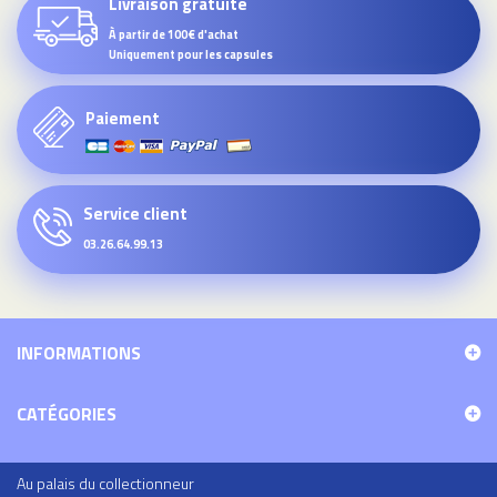
Livraison gratuite
À partir de 100€ d'achat
Uniquement pour les capsules
Paiement
Service client
03.26.64.99.13
INFORMATIONS
CATÉGORIES
Au palais du collectionneur