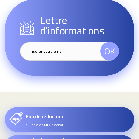
Lettre
d'informations
OK
Bon de réduction
au-delà de
d’achat
60 €