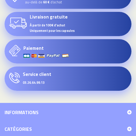
au-delà de
d’achat
60 €
Livraison gratuite
À partir de 100€ d'achat
Uniquement pour les capsules
Paiement
Service client
03.26.64.99.13
INFORMATIONS
CATÉGORIES