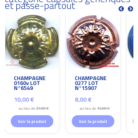
et passe-partout
CHAMPAGNE
CHAMPAGNE
0160v LOT
0277 LOT
N°6549
N°15907
10,00 €
8,00 €
au lieu de
25,00 €
au lieu de
12,00 €
Voir le produit
Voir le produit