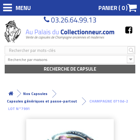
MENU
PANIER (
0
)
03.26.64.99.13
Recherche par maisons
RECHERCHE DE CAPSULE
Nos Capsules
Capsules génériques et passe-partout
CHAMPAGNE 0710d-2
LOT N°7991