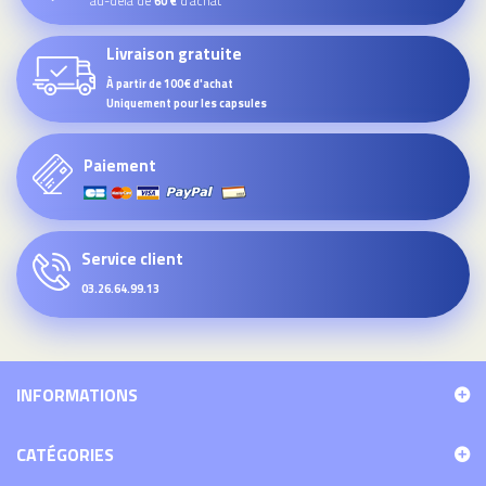
au-delà de
d’achat
60 €
Livraison gratuite
À partir de 100€ d'achat
Uniquement pour les capsules
Paiement
Service client
03.26.64.99.13
INFORMATIONS
CATÉGORIES