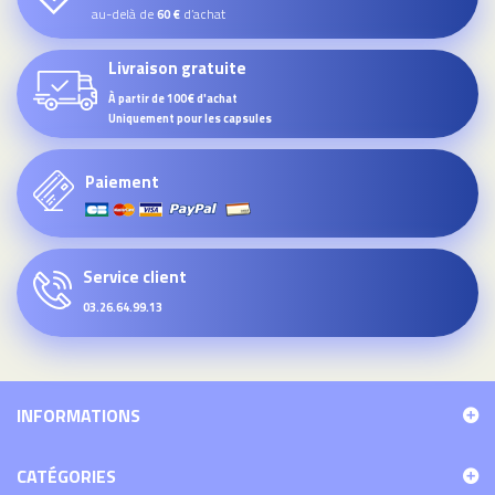
au-delà de
d’achat
60 €
Livraison gratuite
À partir de 100€ d'achat
Uniquement pour les capsules
Paiement
Service client
03.26.64.99.13
INFORMATIONS
CATÉGORIES