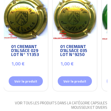
01 CREMANT
01 CREMANT
D'ALSACE 029
D'ALSACE 035
LOT N° 11353
LOT N°9250
1,00 €
1,00 €
Voir le produit
Voir le produit
VOIR TOUS LES PRODUITS DANS LA CATÉGORIE CAPSULES
MOUSSEUX ET DIVERS